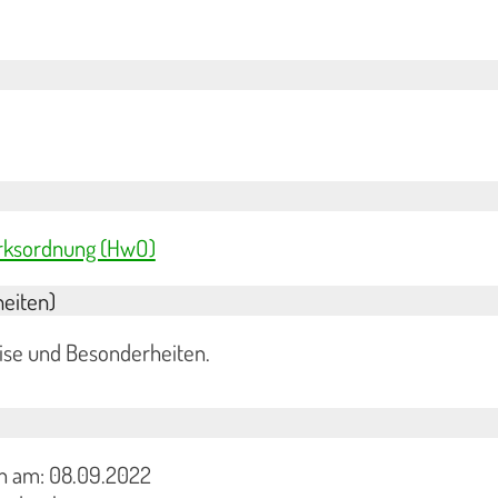
erksordnung (HwO)
eiten)
eise und Besonderheiten.
en am: 08.09.2022