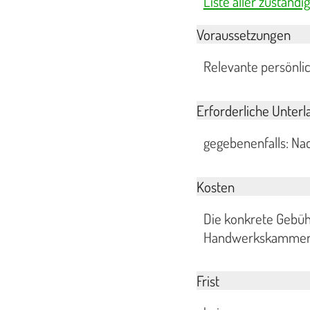
Liste aller zustä
Voraussetzungen
Relevante persönlic
Erforderliche Unterl
gegebenenfalls: N
Kosten
Die konkrete Gebüh
Handwerkskammer, d
Frist