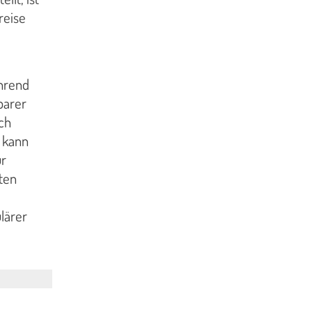
reise
ährend
barer
ch
 kann
ur
ten
lärer