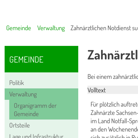
Gemeinde
Verwaltung
Zahnärztlichen Notdienst s
Zahnärztl
GEMEINDE
Bei einem zahnärztli
Politik
Volltext
Verwaltung
Für plötzlich auftr
Organigramm der
Zahnärzte Sachsen-A
Gemeinde
im Land Notfall-Sp
Ortsteile
an den Wochenenden
Lage und Infrastruktur
sich zusätzlich in R