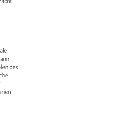
racht
ale
Dann
elen des
iche
r
erien