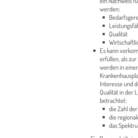
ein Nachweis fü
werden:
Bedarfsgere
Leistungsfä
Qualität
Wirtschaftli
Es kann vorkom
erfüllen, als zu
werden in einer
Krankenhauspla
Interesse und de
Qualität in der
betrachtet:
die Zahl de
die regional
das Spektru