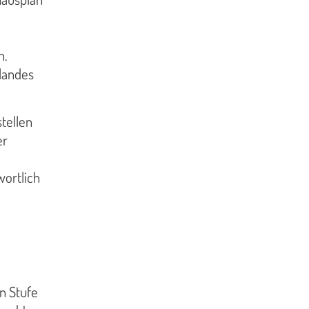
d
n.
landes
tellen
er
wortlich
n Stufe