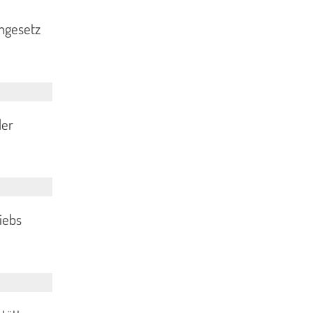
engesetz
der
iebs