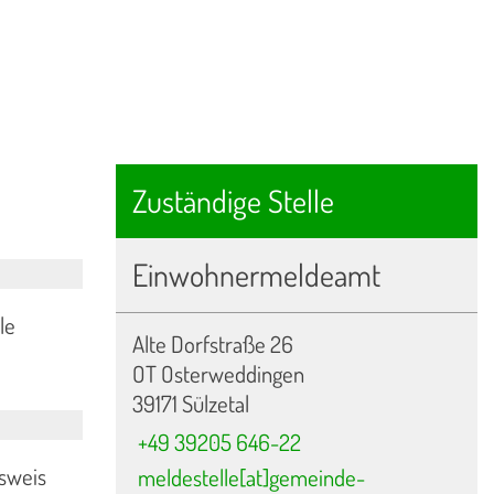
Zuständige Stelle
Einwohnermeldeamt
le
Alte Dorfstraße 26
OT Osterweddingen
39171 Sülzetal
+49 39205 646-22
usweis
meldestelle[at]gemeinde-