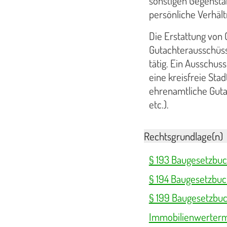
sonstigen Gegensta
persönliche Verhält
Die Erstattung von
Gutachterausschüsse
tätig. Ein Ausschuss
eine kreisfreie Sta
ehrenamtliche Gutac
etc.).
Rechtsgrundlage(n)
§ 193 Baugesetzbu
§ 194 Baugesetzbuc
§ 199 Baugesetzbu
Immobilienwerterm