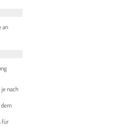
e an
ung
 je nach
u dem
 für