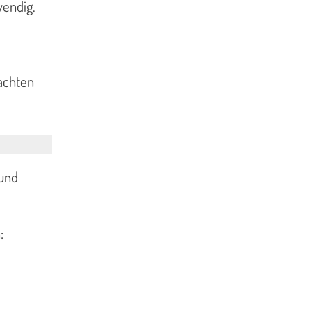
wendig.
achten
 und
: