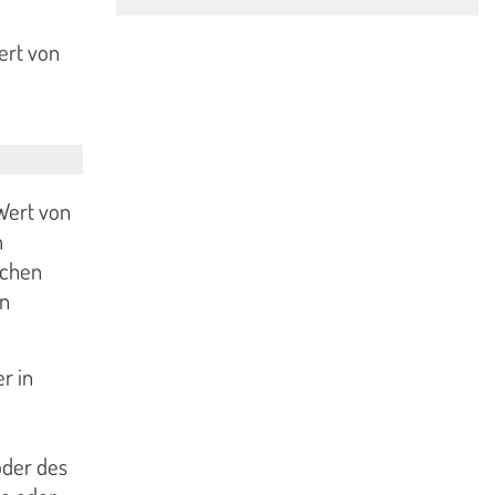
ert von
Wert von
m
ichen
on
r in
oder des