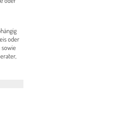
he oder
bhängig
reis oder
n sowie
erater,