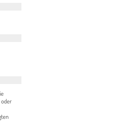
ie
 oder
gten