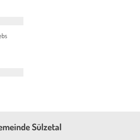
ebs
emeinde Sülzetal