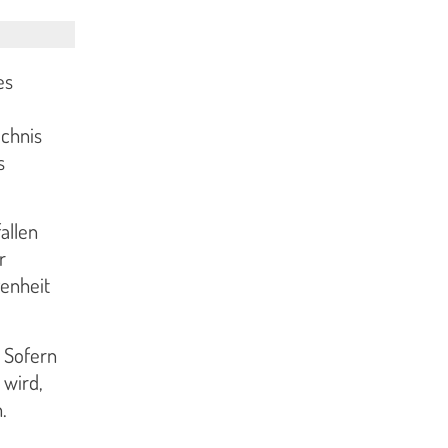
es
chnis
s
allen
r
enheit
 Sofern
 wird,
.