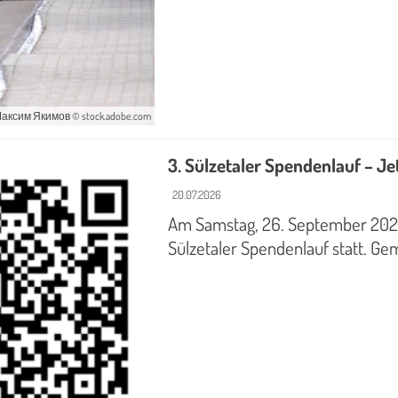
аксим Якимов © stock.adobe.com
3. Sülzetaler Spendenlauf – J
20.07.2026
Am Samstag, 26. September 2026,
Sülzetaler Spendenlauf statt. G