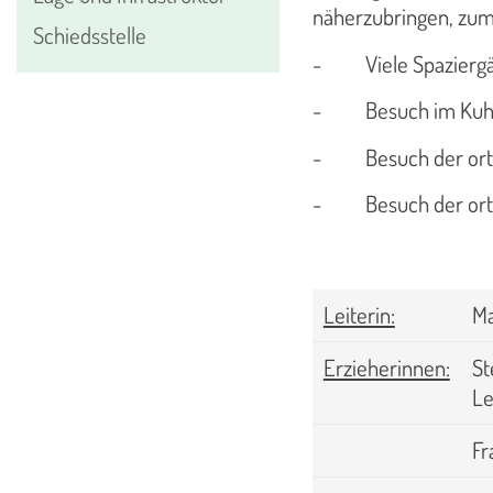
näherzubringen, zum 
Schiedsstelle
-
Viele Spazierg
-
Besuch im Kuhs
-
Besuch der or
-
Besuch der or
Leiterin:
Ma
Erzieherinnen:
St
Le
Fr