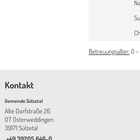
Na
Su
Ch
Betreuungsalter:
0 –
Kontakt
Gemeinde Sülzetal
Alte Dorfstraße 26
OT Osterweddingen
39171 Sülzetal
+49 39205 646-0