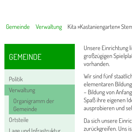
Gemeinde
Verwaltung
Kita »Kastaniengarten« Stem
Unsere Einrichtung l
GEMEINDE
großzügigen Spielpla
vorhanden.
Wir sind fünf staatli
Politik
elementaren Bildung.
Verwaltung
– Bildung von Anfang
Spaß ihre eigenen I
Organigramm der
ausprobieren und sehe
Gemeinde
Ortsteile
Da sich unsere Einri
zurückgreifen. Uns i
Lage und Infrastruktur