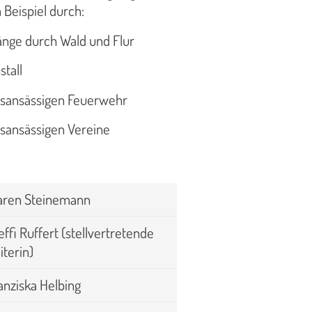
Beispiel durch:
änge durch Wald und Flur
tall
tsansässigen Feuerwehr
tsansässigen Vereine
ren Steinemann
effi Ruffert (stellvertretende
iterin)
anziska Helbing