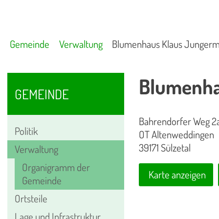
Gemeinde
Verwaltung
Blumenhaus Klaus Junger
Blumenha
GEMEINDE
Bahrendorfer Weg 2
Politik
OT Altenweddingen
39171 Sülzetal
Verwaltung
Organigramm der
Karte anzeigen
Gemeinde
Ortsteile
Lage und Infrastruktur