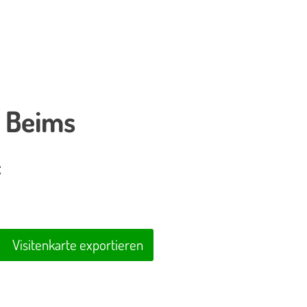
 Beims
C
Visitenkarte exportieren