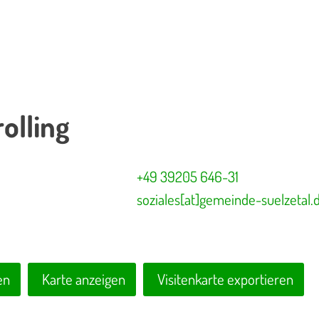
olling
+49 39205 646-31
soziales[at]gemeinde-suelzetal.
en
Karte anzeigen
Visitenkarte exportieren