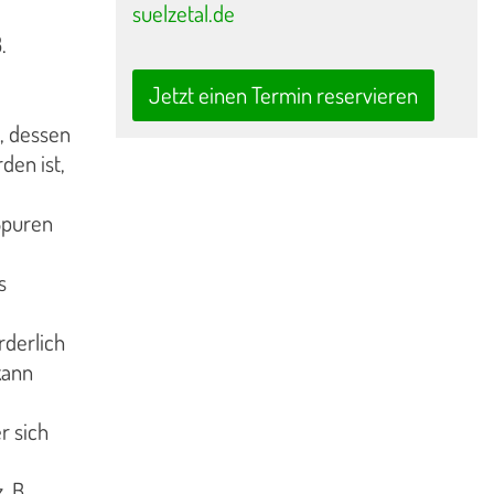
suelzetal.de
.
Jetzt einen Termin reservieren
, dessen
den ist,
Spuren
s
rderlich
kann
r sich
. B.