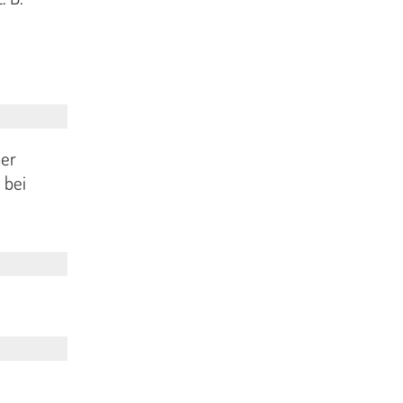
ner
 bei