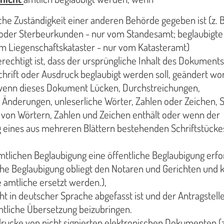
iche Zuständigkeit einer anderen Behörde gegeben ist (z. B
 oder Sterbeurkunden - nur vom Standesamt; beglaubigte
m Liegenschaftskataster - nur vom Katasteramt)
echtigt ist, dass der ursprüngliche Inhalt des Dokuments
chrift oder Ausdruck beglaubigt werden soll, geändert wor
wenn dieses Dokument Lücken, Durchstreichungen,
 Änderungen, unleserliche Wörter, Zahlen oder Zeichen, 
 von Wörtern, Zahlen und Zeichen enthält oder wenn der
ines aus mehreren Blättern bestehenden Schriftstücke
amtlichen Beglaubigung eine öffentliche Beglaubigung erfo
liche Beglaubigung obliegt den Notaren und Gerichten und 
e amtliche ersetzt werden.),
ht in deutscher Sprache abgefasst ist und der Antragstelle
mtliche Übersetzung beizubringen.
rucke von nicht signierten elektronischen Dokumenten (z