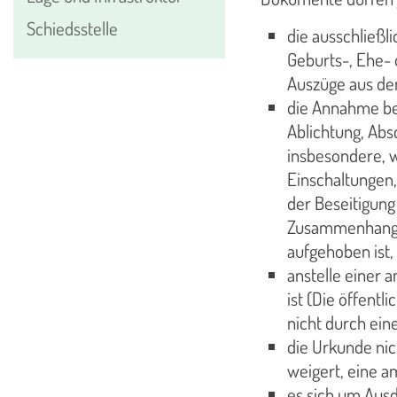
Schiedsstelle
die ausschließl
Geburts-, Ehe-
Auszüge aus de
die Annahme ber
Ablichtung, Abs
insbesondere, 
Einschaltungen,
der Beseitigung
Zusammenhang e
aufgehoben ist,
anstelle einer 
ist (Die öffent
nicht durch ein
die Urkunde nic
weigert, eine a
es sich um Ausd