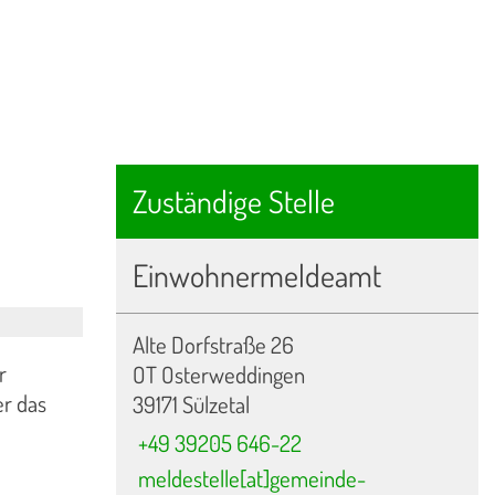
Zuständige Stelle
Einwohnermeldeamt
Alte Dorfstraße 26
r
OT Osterweddingen
er das
39171 Sülzetal
+49 39205 646-22
meldestelle[at]gemeinde-