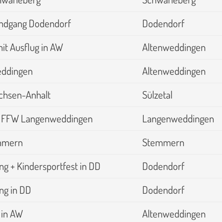
undgang Dodendorf
Dodendorf
it Ausflug in AW
Altenweddingen
eddingen
Altenweddingen
chsen-Anhalt
Sülzetal
ür FFW Langenweddingen
Langenweddingen
emmern
Stemmern
g + Kindersportfest in DD
Dodendorf
ng in DD
Dodendorf
 in AW
Altenweddingen