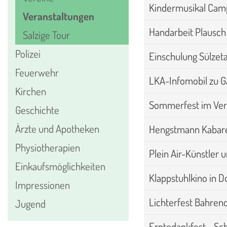
Kindermusikal Cam
Veranstaltungen
Handarbeit Plausch
Salzige Tour
Polizei
Einschulung Sülzeta
Feuerwehr
LKA-Infomobil zu G
Kirchen
Sommerfest im Ver
Geschichte
Ärzte und Apotheken
Hengstmann Kabare
Physiotherapien
Plein Air-Künstler 
Einkaufsmöglichkeiten
Klappstuhlkino in 
Impressionen
Lichterfest Bahren
Jugend
Erntedankfest - S