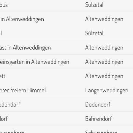
pus
Sülzetal
 in Altenweddingen
Altenweddingen
l
Sülzetal
ast in Altenweddingen
Altenweddingen
einsgarten in Altenweddingen
Altenweddingen
tt
Altenweddingen
unter freiem Himmel
Langenweddingen
Dodendorf
Dodendorf
dorf
Bahrendorf
chwaneberg
Schwaneberg