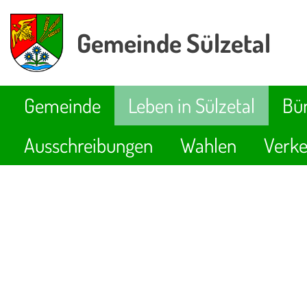
Gemeinde Sülzetal
Gemeinde
Leben in Sülzetal
Bür
Ausschreibungen
Wahlen
Verke